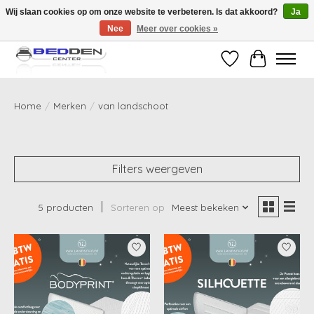
Wij slaan cookies op om onze website te verbeteren. Is dat akkoord?
Ja
Nee
Meer over cookies »
Standaard matrassen binnen 24 uur gratis geleverd!
Verlanglijst
Winkelwag
Home
/
Merken
/
van landschoot
Filters weergeven
5 producten
Sorteren op
Meest bekeken