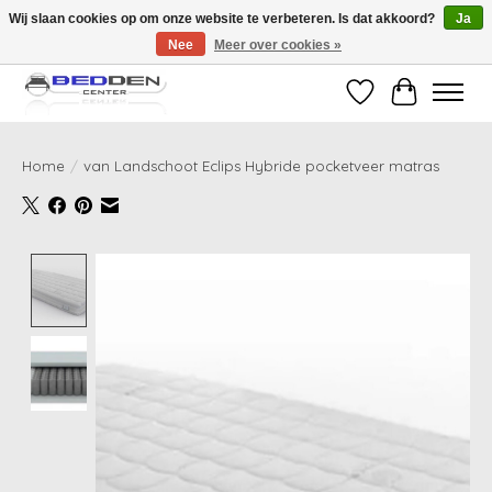
Wij slaan cookies op om onze website te verbeteren. Is dat akkoord?
Ja
Nee
Meer over cookies »
Standaard matrassen binnen 24 uur gratis geleverd!
Verlanglijst
Winkelwag
Home
/
van Landschoot Eclips Hybride pocketveer matras
Product image slideshow Items