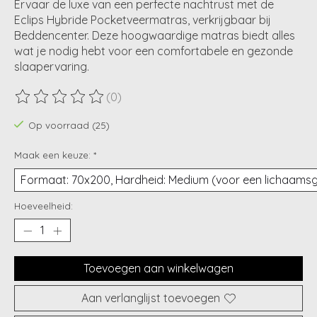
Ervaar de luxe van een perfecte nachtrust met de
Eclips Hybride Pocketveermatras, verkrijgbaar bij
Beddencenter. Deze hoogwaardige matras biedt alles
wat je nodig hebt voor een comfortabele en gezonde
slaapervaring.
(0)
De beoordeling van dit product is
0
van de 5
Op voorraad (25)
Maak een keuze:
*
Hoeveelheid:
Toevoegen aan winkelwagen
Aan verlanglijst toevoegen