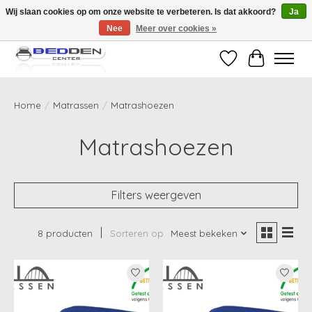
Wij slaan cookies op om onze website te verbeteren. Is dat akkoord?
Ja
Nee
Meer over cookies »
Standaard matrassen binnen 24 uur gratis geleverd!
Verlanglijst
Winkelwag
Home
/
Matrassen
/
Matrashoezen
Matrashoezen
Filters weergeven
8 producten
Sorteren op
Meest bekeken