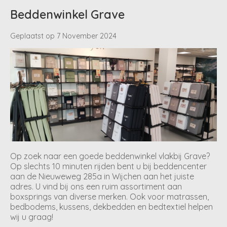
Beddenwinkel Grave
Geplaatst op
7 November 2024
Op zoek naar een goede beddenwinkel vlakbij Grave?
Op slechts 10 minuten rijden bent u bij beddencenter
aan de Nieuweweg 285a in Wijchen aan het juiste
adres. U vind bij ons een ruim assortiment aan
boxsprings van diverse merken. Ook voor matrassen,
bedbodems, kussens, dekbedden en bedtextiel helpen
wij u graag!