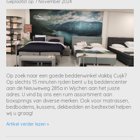
Geplaatst op
7 November 2024
Op zoek naar een goede beddenwinkel vlakbij Cuijk?
Op slechts 15 minuten rijden bent u bij beddencenter
aan de Nieuweweg 285a in Wijchen aan het juiste
adres. U vind bij ons een ruim assortiment aan
boxsprings van diverse merken. Ook voor matrassen,
bedbodems, kussens, dekbedden en bedtextiel helpen
wij u graag!
Artikel verder lezen »