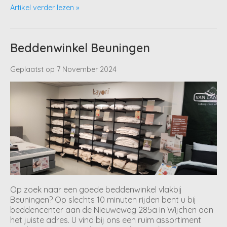
Artikel verder lezen »
Beddenwinkel Beuningen
Geplaatst op
7 November 2024
Op zoek naar een goede beddenwinkel vlakbij
Beuningen? Op slechts 10 minuten rijden bent u bij
beddencenter aan de Nieuweweg 285a in Wijchen aan
het juiste adres. U vind bij ons een ruim assortiment