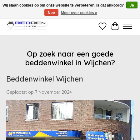
Wij slaan cookies op om onze website te verbeteren. Is dat akkoord?
Ja
Nee
Meer over cookies »
Standaard matrassen binnen 24 uur gratis geleverd!
Verlanglijst
Winkelwag
Op zoek naar een goede
beddenwinkel in Wijchen?
Beddenwinkel Wijchen
Geplaatst op
7 November 2024