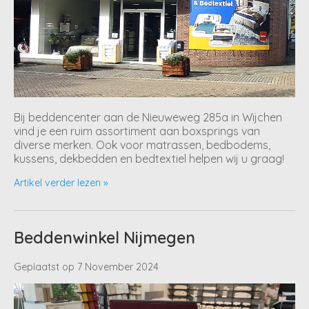
Bij beddencenter aan de Nieuweweg 285a in Wijchen
vind je een ruim assortiment aan boxsprings van
diverse merken. Ook voor matrassen, bedbodems,
kussens, dekbedden en bedtextiel helpen wij u graag!
Artikel verder lezen »
Beddenwinkel Nijmegen
Geplaatst op
7 November 2024