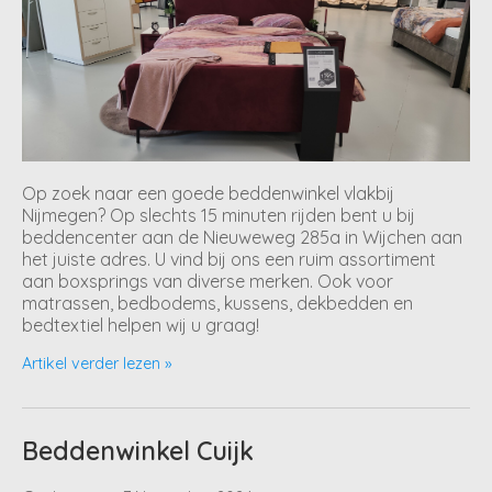
Op zoek naar een goede beddenwinkel vlakbij
Nijmegen? Op slechts 15 minuten rijden bent u bij
beddencenter aan de Nieuweweg 285a in Wijchen aan
het juiste adres. U vind bij ons een ruim assortiment
aan boxsprings van diverse merken. Ook voor
matrassen, bedbodems, kussens, dekbedden en
bedtextiel helpen wij u graag!
Artikel verder lezen »
Beddenwinkel Cuijk