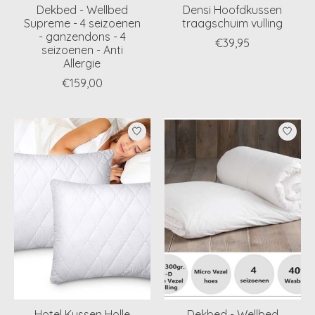
Dekbed - Wellbed
Densi Hoofdkussen
Supreme - 4 seizoenen
traagschuim vulling
- ganzendons - 4
€39,95
seizoenen - Anti
Allergie
€159,00
Hotel Kussen Holle
Dekbed - Wellbed