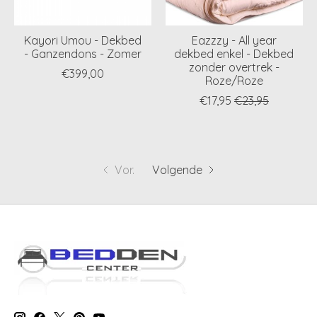
Kayori Umou - Dekbed
Eazzzy - All year
- Ganzendons - Zomer
dekbed enkel - Dekbed
zonder overtrek -
€399,00
Roze/Roze
€17,95
€23,95
Vor.
Volgende