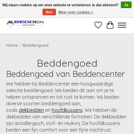
Wij slaan cookies op om onze website te verbeteren. Is dat akkoord?
Ja
Nee
Meer over cookies »
Standaard matrassen binnen 24 uur gratis geleverd!
Verlanglijst
Winkelwag
Home
/
Beddengoed
Beddengoed
Beddengoed van Beddencenter
We hebben bij Beddencenter een hoogwaardige
selectie beddengoed. We bieden dit aan om je te
helpen ontspannen en tot rust te komen. Wij bieden
diverse soorten beddengoed aan,
zoals
dekbedden
en
hoofdkussens
. We hebben de
dekbedden van verschillende formaten. De dekbedden
zijn antiallergisch, stof- en reukvrij. De hoofdkussens
bieden een fijn comfort voor een fijne nachtrust.