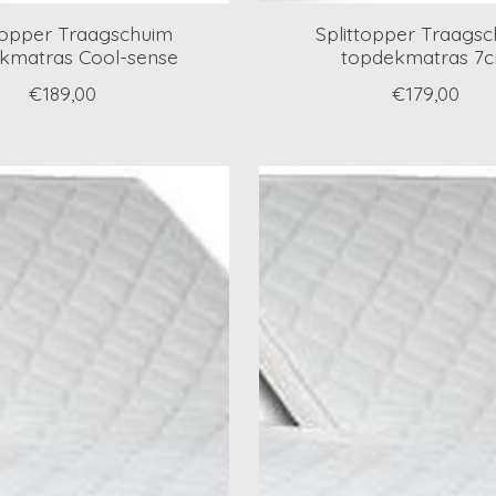
topper Traagschuim
Splittopper Traags
kmatras Cool-sense
topdekmatras 7
€189,00
€179,00