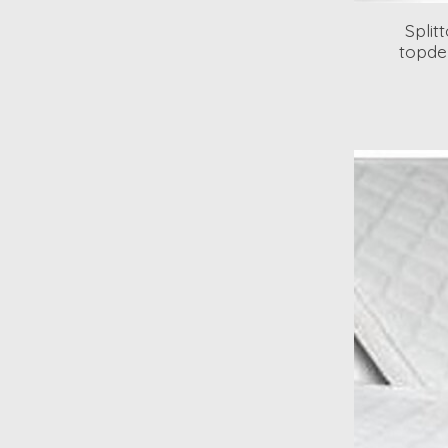
Split
topde