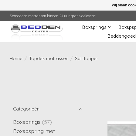
Wij slaan coo
Standaard matrassen binnen 24 uur gratis geleverd!
Boxsprings
Boxspsp
Beddengoed
Home
/
Topdek matrassen
/
Splittopper
Categorieën
Boxsprings
(57)
Boxspspring met