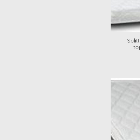
Spli
to