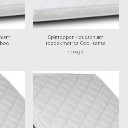
chuim
Splittopper Koudschuim
mboo
topdekmatras Cool-sense
€169,00