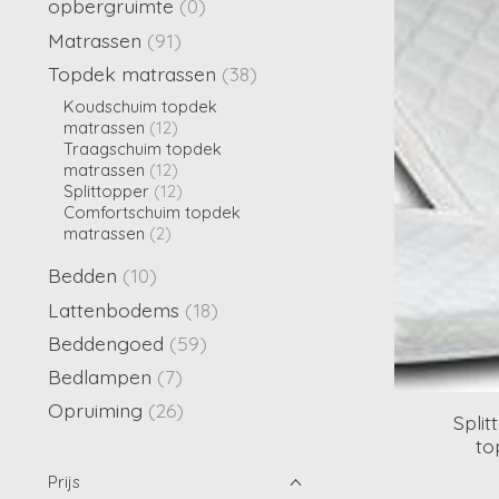
opbergruimte
(0)
Matrassen
(91)
Topdek matrassen
(38)
Koudschuim topdek
matrassen
(12)
Traagschuim topdek
matrassen
(12)
Splittopper
(12)
Comfortschuim topdek
matrassen
(2)
Bedden
(10)
Lattenbodems
(18)
Beddengoed
(59)
Bedlampen
(7)
Opruiming
(26)
Spli
to
Prijs