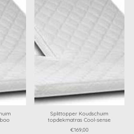
chuim
Splittopper Koudschuim
mboo
topdekmatras Cool-sense
€169,00