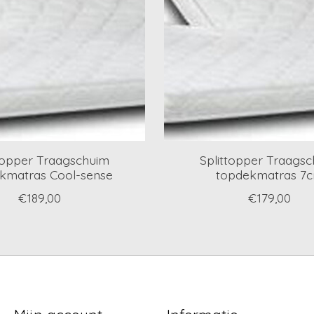
topper Traagschuim
Splittopper Traags
kmatras Cool-sense
topdekmatras 7
€189,00
€179,00