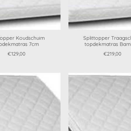
ttopper Koudschuim
Splittopper Traags
pdekmatras 7cm
topdekmatras Ba
€129,00
€219,00