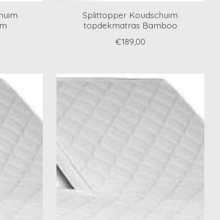
chuim
Splittopper Koudschuim
cm
topdekmatras Bamboo
€189,00