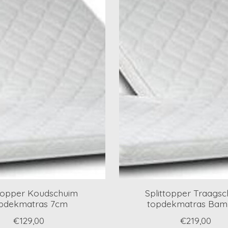
ttopper Koudschuim
Splittopper Traags
pdekmatras 7cm
topdekmatras Ba
€129,00
€219,00