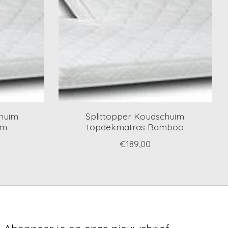
chuim
Splittopper Koudschuim
cm
topdekmatras Bamboo
€189,00