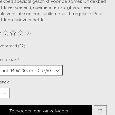
dekbed speciaal geschikt voor de zomer. Dit dekbed
rlijk verkoelend, ademend en zorgt voor een
le ventilatie en een sublieme vochtregulatie. Puur
lijk en huidvriendelijk.
(0)
ordeling van dit product is
0
van de 5
voorraad (82)
en keuze:
*
lheid:
Toevoegen aan winkelwagen