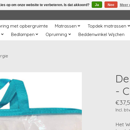
kies op om onze website te verbeteren. Is dat akkoord?
Ja
Nee
Meer 
ring met opbergruimte
Matrassen
Topdek matrassen
Bedlampen
Opruiming
Beddenwinkel Wijchen
rgie
De
- C
€37,
Incl. bt
Het W