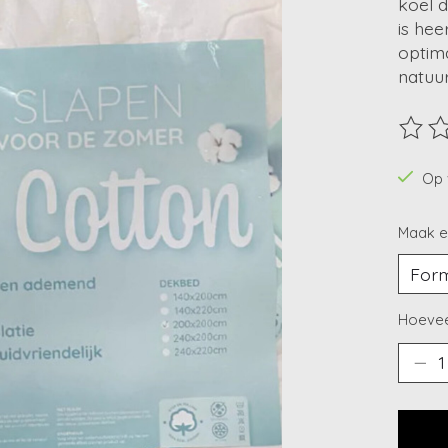
koel 
is hee
optima
natuur
De beo
Op 
Maak e
Hoevee