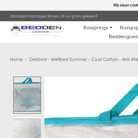
Wij slaan coo
Standaard matrassen binnen 24 uur gratis geleverd!
Boxsprings
Boxspsp
Beddengoed
Home
/
Dekbed - Wellbed Summer - Cool Cotton - Anti Alle
Product image slideshow Items