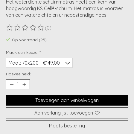
Het waterdichte schuimmatras heeft een kern van
hoogwaardig KS Cell®-schuim. Het matras is voorzien
van een waterdichte en urinebestendige hoes.
(0)
De beoordeling van dit product is
0
van de 5
Op voorraad (95)
Maak een keuze:
*
Hoeveelheid:
Toevoegen aan winkelwagen
Aan verlanglijst toevoegen
Plaats bestelling