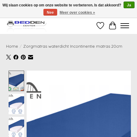
Wij slaan cookies op om onze website te verbeteren. Is dat akkoord?
Ja
Nee
Meer over cookies »
Standaard matrassen binnen 24 uur gratis geleverd!
Verlanglijst
Winkelwag
Home
/
Zorgmatras waterdicht Incontinentie matras 20cm
Product image slideshow Items