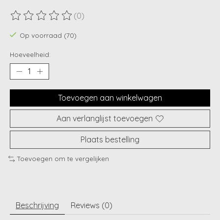
(0)
De beoordeling van dit product is
0
van de 5
Op voorraad (70)
Hoeveelheid:
Toevoegen aan winkelwagen
Aan verlanglijst toevoegen
Plaats bestelling
Toevoegen om te vergelijken
Beschrijving
Reviews (0)