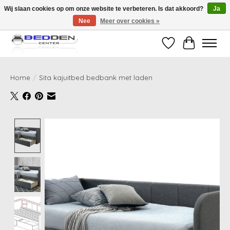
Wij slaan cookies op om onze website te verbeteren. Is dat akkoord?
Ja
Nee
Meer over cookies »
Standaard matrassen binnen 24 uur gratis geleverd!
Verlanglijst
Winkelwag
Home
/
Sita kajuitbed bedbank met laden
Product image slideshow Items