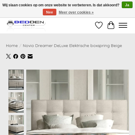
Wij slaan cookies op om onze website te verbeteren. Is dat akkoord?
Ja
Nee
Meer over cookies »
Standaard matrassen binnen 24 uur gratis geleverd!
Verlanglijst
Winkelwag
Home
/
Novio Dreamer DeLuxe Elektrische boxspring Beige
Product image slideshow Items