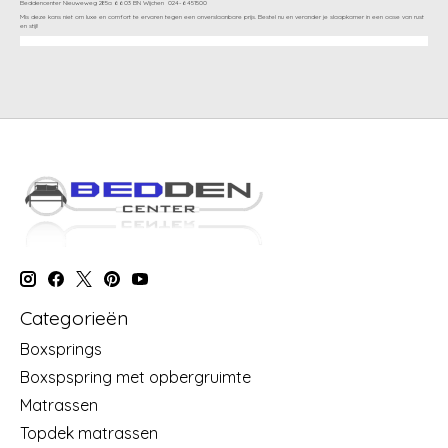
Beddencenter Nieuweweg 285a 6603 BN Wijchen 024-6451500
Mis deze kans niet om luxe en comfort te ervaren tegen een onverslaanbare prijs. Bestel nu en verander je slaapkamer in een oase van rust
en stijl!
Categorieën
Boxsprings
Boxspspring met opbergruimte
Matrassen
Topdek matrassen