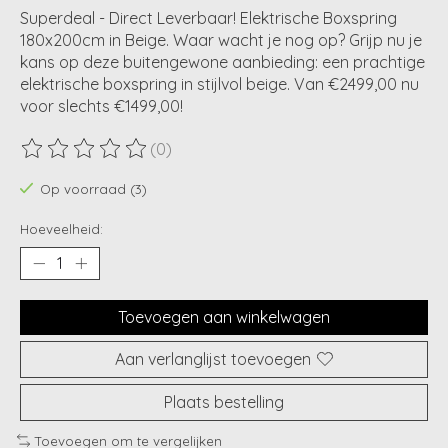
Superdeal - Direct Leverbaar! Elektrische Boxspring
180x200cm in Beige. Waar wacht je nog op? Grijp nu je
kans op deze buitengewone aanbieding: een prachtige
elektrische boxspring in stijlvol beige. Van €2499,00 nu
voor slechts €1499,00!
(0)
De beoordeling van dit product is
0
van de 5
Op voorraad (3)
Hoeveelheid:
Toevoegen aan winkelwagen
Aan verlanglijst toevoegen
Plaats bestelling
Toevoegen om te vergelijken