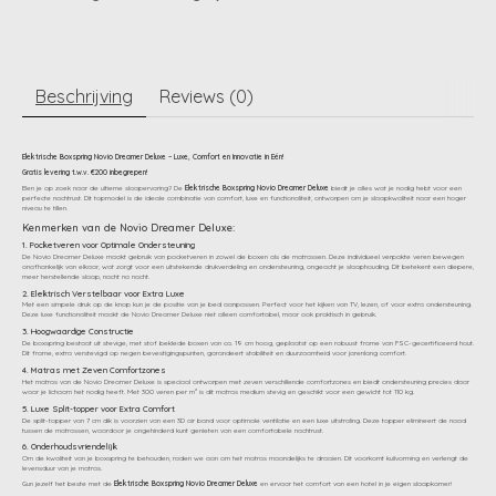
Beschrijving
Reviews (0)
Elektrische Boxspring Novio Dreamer Deluxe – Luxe, Comfort en Innovatie in Eén!
Gratis levering t.w.v. €200 inbegrepen!
Ben je op zoek naar de ultieme slaapervaring? De
Elektrische Boxspring Novio Dreamer Deluxe
biedt je alles wat je nodig hebt voor een
perfecte nachtrust. Dit topmodel is de ideale combinatie van comfort, luxe en functionaliteit, ontworpen om je slaapkwaliteit naar een hoger
niveau te tillen.
Kenmerken van de Novio Dreamer Deluxe:
1. Pocketveren voor Optimale Ondersteuning
De Novio Dreamer Deluxe maakt gebruik van pocketveren in zowel de boxen als de matrassen. Deze individueel verpakte veren bewegen
onafhankelijk van elkaar, wat zorgt voor een uitstekende drukverdeling en ondersteuning, ongeacht je slaaphouding. Dit betekent een diepere,
meer herstellende slaap, nacht na nacht.
2. Elektrisch Verstelbaar voor Extra Luxe
Met een simpele druk op de knop kun je de positie van je bed aanpassen. Perfect voor het kijken van TV, lezen, of voor extra ondersteuning.
Deze luxe functionaliteit maakt de Novio Dreamer Deluxe niet alleen comfortabel, maar ook praktisch in gebruik.
3. Hoogwaardige Constructie
De boxspring bestaat uit stevige, met stof beklede boxen van ca. 19 cm hoog, geplaatst op een robuust frame van FSC-gecertificeerd hout.
Dit frame, extra verstevigd op negen bevestigingspunten, garandeert stabiliteit en duurzaamheid voor jarenlang comfort.
4. Matras met Zeven Comfortzones
Het matras van de Novio Dreamer Deluxe is speciaal ontworpen met zeven verschillende comfortzones en biedt ondersteuning precies daar
waar je lichaam het nodig heeft. Met 300 veren per m² is dit matras medium stevig en geschikt voor een gewicht tot 110 kg.
5. Luxe Split-topper voor Extra Comfort
De split-topper van 7 cm dik is voorzien van een 3D air band voor optimale ventilatie en een luxe uitstraling. Deze topper elimineert de naad
tussen de matrassen, waardoor je ongehinderd kunt genieten van een comfortabele nachtrust.
6. Onderhoudsvriendelijk
Om de kwaliteit van je boxspring te behouden, raden we aan om het matras maandelijks te draaien. Dit voorkomt kuilvorming en verlengt de
levensduur van je matras.
Gun jezelf het beste met de
Elektrische Boxspring Novio Dreamer Deluxe
en ervaar het comfort van een hotel in je eigen slaapkamer!