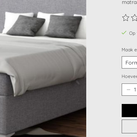
matras
De beo
Op 
Maak e
Hoevee