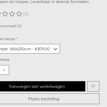
sen en topper. Leverbaar in diverse formaten.
(0)
ordeling van dit product is
0
van de 5
voorraad (2)
en keuze:
*
lheid:
Toevoegen aan winkelwagen
Plaats bestelling