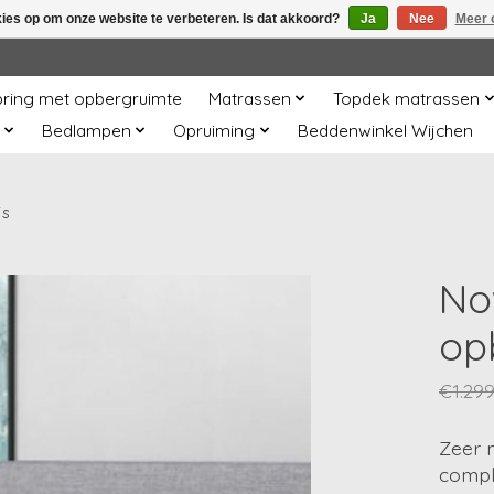
kies op om onze website te verbeteren. Is dat akkoord?
Ja
Nee
Meer 
ring met opbergruimte
Matrassen
Topdek matrassen
Bedlampen
Opruiming
Beddenwinkel Wijchen
js
No
opb
€1.299
Zeer 
compl