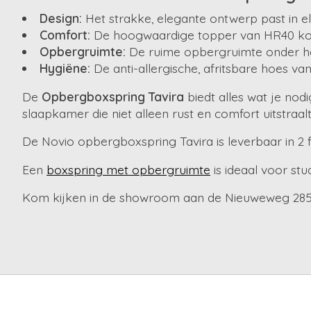
Design:
Het strakke, elegante ontwerp past in elk
Comfort:
De hoogwaardige topper van HR40 kouds
Opbergruimte:
De ruime opbergruimte onder het
Hygiëne:
De anti-allergische, afritsbare hoes v
De
Opbergboxspring Tavira
biedt alles wat je nodi
slaapkamer die niet alleen rust en comfort uitstraalt
De Novio opbergboxspring Tavira is leverbaar in 
Een
boxspring met opbergruimte
is ideaal voor st
Kom kijken in de showroom aan de Nieuweweg 285a 