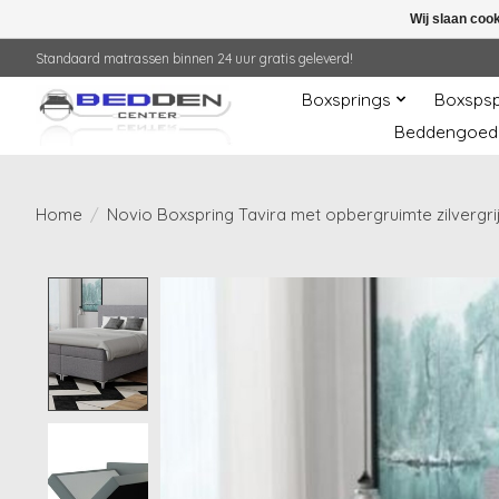
Wij slaan coo
Standaard matrassen binnen 24 uur gratis geleverd!
Boxsprings
Boxspsp
Beddengoed
Home
/
Novio Boxspring Tavira met opbergruimte zilvergri
Product image slideshow Items