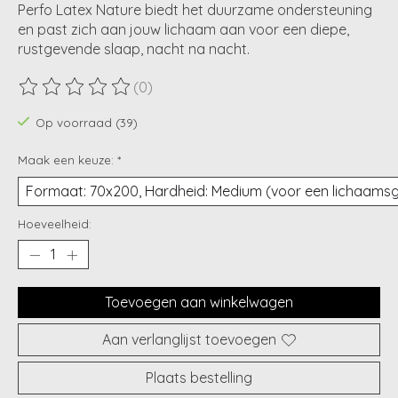
Perfo Latex Nature biedt het duurzame ondersteuning
en past zich aan jouw lichaam aan voor een diepe,
rustgevende slaap, nacht na nacht.
(0)
De beoordeling van dit product is
0
van de 5
Op voorraad (39)
Maak een keuze:
*
Hoeveelheid:
Toevoegen aan winkelwagen
Aan verlanglijst toevoegen
Plaats bestelling