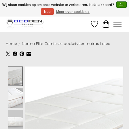
Wij slaan cookies op om onze website te verbeteren. Is dat akkoord?
Ja
Nee
Meer over cookies »
Standaard matrassen binnen 24 uur gratis geleverd!
Verlanglijst
Winkelwag
Home
/
Norma Elite Comtesse pocketveer matras Latex
Product image slideshow Items