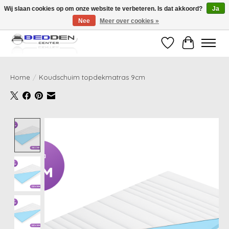
Wij slaan cookies op om onze website te verbeteren. Is dat akkoord?
Ja
Nee
Meer over cookies »
Standaard matrassen binnen 24 uur gratis geleverd!
Verlanglijst
Winkelwag
Home
/
Koudschuim topdekmatras 9cm
Product image slideshow Items