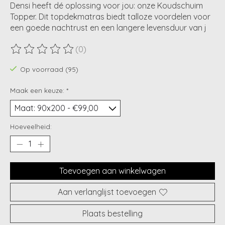
Densi heeft dé oplossing voor jou: onze Koudschuim
Topper. Dit topdekmatras biedt talloze voordelen voor
een goede nachtrust en een langere levensduur van j
(0)
De beoordeling van dit product is
0
van de 5
Op voorraad (95)
Maak een keuze:
*
Hoeveelheid:
Toevoegen aan winkelwagen
Aan verlanglijst toevoegen
Plaats bestelling