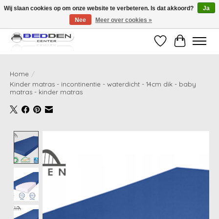
Wij slaan cookies op om onze website te verbeteren. Is dat akkoord?
Ja
Nee
Meer over cookies »
Standaard matrassen binnen 24 uur gratis geleverd!
Verlanglijst
Winkelwag
Home
/
Kinder matras - incontinentie - waterdicht - 14cm dik - baby
matras - kinder matras
Product image slideshow Items