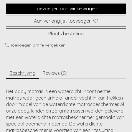
Toevoegen aan winkelwagen
Aan verlanglijst toevoegen
Plaats bestelling
Toevoegen om te vergelijken
Beschrijving
Reviews (0)
Het baby matras is een waterdicht incontinentie
matras waar geen urine of ander vocht in kan trekken
door middel van de waterdichte matrasbeschermer. Al
onze baby, kinder en zorgmatrassen worden geleverd
met een waterdichte matrasbeschermer gemaakt van
speciaal ademend materiaal.De waterdichte
matrasbeschermer is voorzien van een ritssluiting