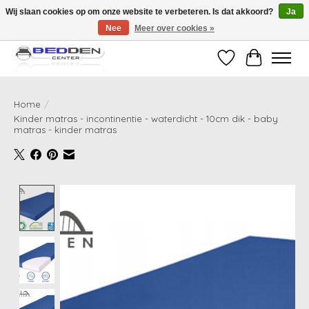
Wij slaan cookies op om onze website te verbeteren. Is dat akkoord?
Ja
Nee
Meer over cookies »
Standaard matrassen binnen 24 uur gratis geleverd!
Verlanglijst
Winkelwag
Home
/
Kinder matras - incontinentie - waterdicht - 10cm dik - baby
matras - kinder matras
Product image slideshow Items