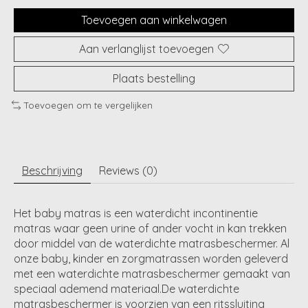
Toevoegen aan winkelwagen
Aan verlanglijst toevoegen
Plaats bestelling
Toevoegen om te vergelijken
Beschrijving
Reviews (0)
Het baby matras is een waterdicht incontinentie
matras waar geen urine of ander vocht in kan trekken
door middel van de waterdichte matrasbeschermer. Al
onze baby, kinder en zorgmatrassen worden geleverd
met een waterdichte matrasbeschermer gemaakt van
speciaal ademend materiaal.De waterdichte
matrasbeschermer is voorzien van een ritssluiting