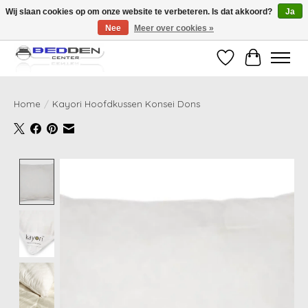
Wij slaan cookies op om onze website te verbeteren. Is dat akkoord?
Ja
Nee
Meer over cookies »
Standaard matrassen binnen 24 uur gratis geleverd!
Verlanglijst
Winkelwag
Home
/
Kayori Hoofdkussen Konsei Dons
Product image slideshow Items