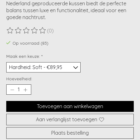
Nederland geproduceerde kussen biedt de perfecte
balans tussen luxe en functionaliteit, ideaal voor een
goede nachtrust.
(0)
De beoordeling van dit product is
0
van de 5
Op voorraad (83)
Maak een keuze:
*
Hoeveelheid:
Toevoegen aan winkelwagen
Aan verlanglijst toevoegen
Plaats bestelling