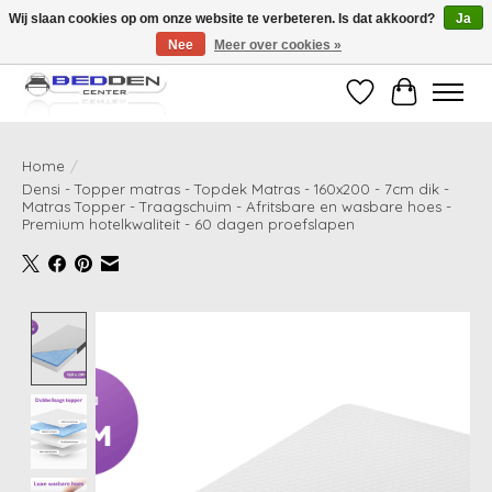
Wij slaan cookies op om onze website te verbeteren. Is dat akkoord?
Ja
Nee
Meer over cookies »
Standaard matrassen binnen 24 uur gratis geleverd!
Verlanglijst
Winkelwag
Home
/
Densi - Topper matras - Topdek Matras - 160x200 - 7cm dik -
Matras Topper - Traagschuim - Afritsbare en wasbare hoes -
Premium hotelkwaliteit - 60 dagen proefslapen
Product image slideshow Items