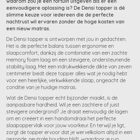
waarom zou je een fortuin uitgeven als er een
eenvoudigere oplossing is? De Densi topper is dé
slimme keuze voor iedereen die de perfecte
nachtrust wil ervaren zonder de hoge kosten van
een nieuw matras.
De Densi topper is ontworpen met jou in gedachten.
Het is de perfecte balans tussen ergonomie en
slaapcomfort, dankzij de combinatie van een zachte
memory foam laag en een stevigere, ondersteunende
stability laag. Met een indrukwekkende dikte van zeven
centimeter biedt deze topper alles wat je nodig hebt
voor een heerlijke, verkwikkende slaap, ongeacht de
conditie van je huidige matras.
Wat de Densi topper echt bijzonder maakt, is de
aanpasbare hardheid. Wil je een zachtere of juist
stevigere ondergrond? Je draait eenvoudig de lagen
om en creëert in een handomdraai het perfecte
slaapoppervlak voor jouw voorkeur. En terwijl je ligt,
zorgt de topper ervoor dat je wervelkolom altijd in een
gezonde, neutrale houding blijft, waardoor je rug