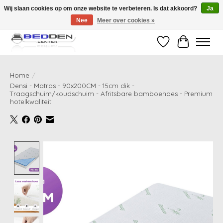
Wij slaan cookies op om onze website te verbeteren. Is dat akkoord?
Ja
Nee
Meer over cookies »
Standaard matrassen binnen 24 uur gratis geleverd!
Verlanglijst
Winkelwag
Home
/
Densi - Matras - 90x200CM - 15cm dik -
Traagschuim/koudschuim - Afritsbare bamboehoes - Premium
hotelkwaliteit
Product image slideshow Items