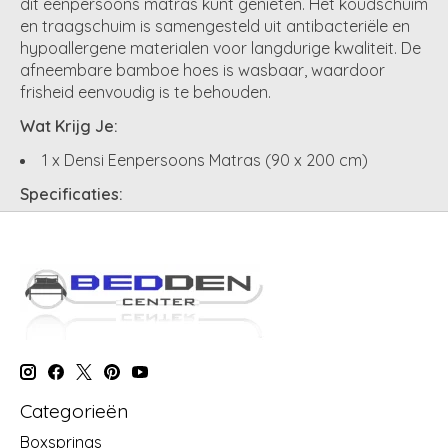
dit eenpersoons matras kunt genieten. Het koudschuim
en traagschuim is samengesteld uit antibacteriële en
hypoallergene materialen voor langdurige kwaliteit. De
afneembare bamboe hoes is wasbaar, waardoor
frisheid eenvoudig is te behouden.
Wat Krijg Je:
1 x Densi Eenpersoons Matras (90 x 200 cm)
Specificaties:
Hardheid: Medium
Maat: 90 x 200 cm
Totale matrashoogte: +/- 15 cm inclusief hoes
Wasbaar: Alleen de matrashoes is wasbaar op 30
graden
Technologie: Koudschuim/traagschuim
Categorieën
Boxsprings