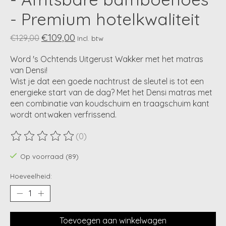
- Premium hotelkwaliteit
€109,00
€129,00
Incl. btw
Word 's Ochtends Uitgerust Wakker met het matras
van Densi!
Wist je dat een goede nachtrust de sleutel is tot een
energieke start van de dag? Met het Densi matras met
een combinatie van koudschuim en traagschuim kant
wordt ontwaken verfrissend.
(0)
De beoordeling van dit product is
0
van de 5
Op voorraad (89)
Hoeveelheid:
Toevoegen aan winkelwagen