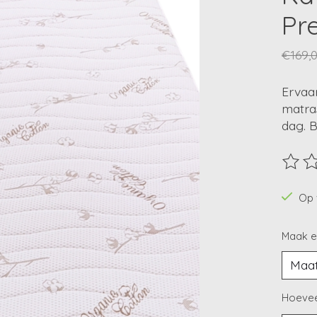
Pr
€169,
Ervaa
matras
dag. B
De beo
Op 
Maak e
Hoevee