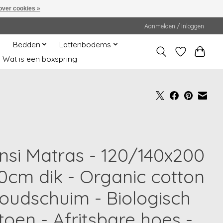
over cookies »
Aanmelden / Inloggen
Bedden
Lattenbodems
Wat is een boxspring
nsi Matras - 120/140x200
20cm dik - Organic cotton
Koudschuim - Biologisch
toen - Afritsbare hoes -