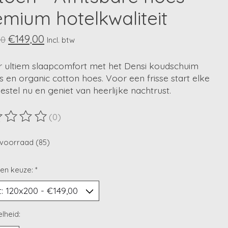
emium hotelkwaliteit
€149,00
00
Incl. btw
r ultiem slaapcomfort met het Densi koudschuim
 en organic cotton hoes. Voor een frisse start elke
estel nu en geniet van heerlijke nachtrust.
(0)
ordeling van dit product is
0
van de 5
voorraad (85)
en keuze:
*
lheid: