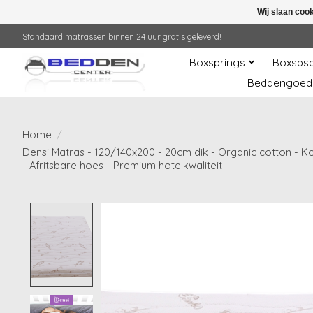
Wij slaan coo
Standaard matrassen binnen 24 uur gratis geleverd!
Boxsprings
Boxspsp
Beddengoed
Home
/
Densi Matras - 120/140x200 - 20cm dik - Organic cotton - K
- Afritsbare hoes - Premium hotelkwaliteit
Product image slideshow Items