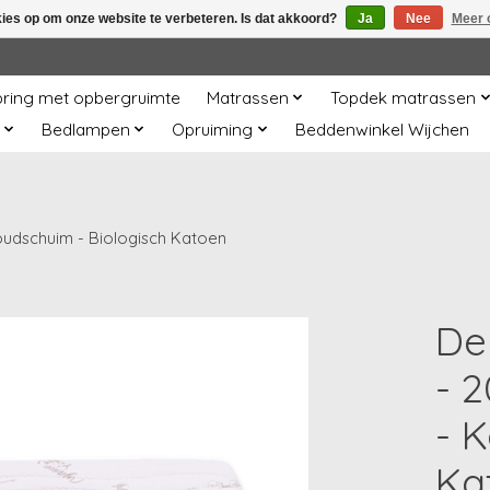
kies op om onze website te verbeteren. Is dat akkoord?
Ja
Nee
Meer 
ring met opbergruimte
Matrassen
Topdek matrassen
Bedlampen
Opruiming
Beddenwinkel Wijchen
oudschuim - Biologisch Katoen
De
- 
- 
Ka