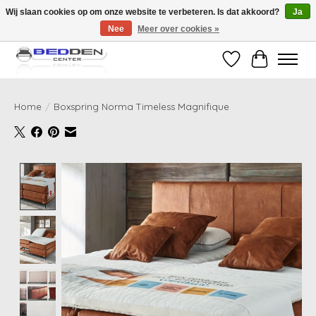
Wij slaan cookies op om onze website te verbeteren. Is dat akkoord?
Ja
Nee
Meer over cookies »
Standaard matrassen binnen 24 uur gratis geleverd!
Verlanglijst
Winkelwag
Home
/
Boxspring Norma Timeless Magnifique
Product image slideshow Items