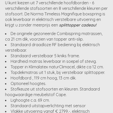
U kunt kiezen uit 7 verschillende hoofdborden - 6
verschillende stofsoorten en 8 verschillende kleuren per
stofsoort. De Norma Timeless Magnifique
boxspring
is
ook leverbaar in elektrisch verstelbare uitvoering en
krijgt u zonder meerprijs een
splittopper
cadeau!
De originele gezoneerde Combispring matrassen,
ca 21 cm dik, voorzien van topper anti-slip.
Standaard draadloze RF bediening bij elektrisch
verstelbaar.
Standaard verstelbaar 5 kniks frame.
Hardheid matras leverbaar in soepel of stevig.
Topper in Klimalatex naturClimacel, dikte ca 12 cm.
Topdekmatras uit 1 stuk, bij verstelbaar splittopper.
Hoofdbord
, 119 cm hoog, 13 cm dik.
Optioneel hoogtes.
Stofkeuze
uit stofsoorten en kleuren. Standaard
hoogwaardige meubelstof Cape.
Lighoogte
c.a. 69 cm.
Standaard uitstapverlichting met sensor
Vlakke uitvoering vanaf € 2799,-, elektrisch