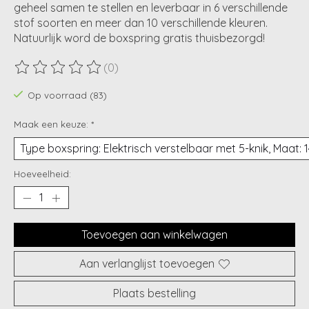
geheel samen te stellen en leverbaar in 6 verschillende
stof soorten en meer dan 10 verschillende kleuren.
Natuurlijk word de boxspring gratis thuisbezorgd!
(0)
De beoordeling van dit product is
0
van de 5
Op voorraad (83)
Maak een keuze:
*
Hoeveelheid:
Toevoegen aan winkelwagen
Aan verlanglijst toevoegen
Plaats bestelling