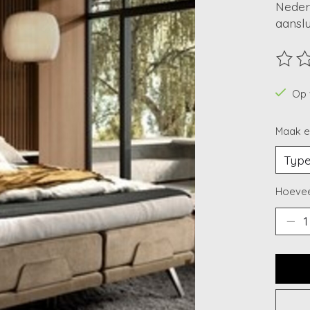
Nederl
aanslu
De beo
Op 
Maak e
Hoevee