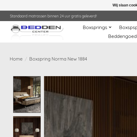
Wij slaan coo
Standaard matrassen binnen 24 uur gratis geleverd!
Boxsprings
Boxspsp
Beddengoed
Home
/
Boxspring Norma New 1884
Product image slideshow Items