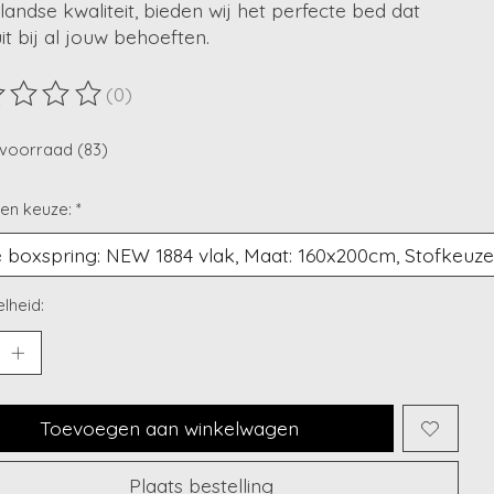
andse kwaliteit, bieden wij het perfecte bed dat
it bij al jouw behoeften.
(0)
ordeling van dit product is
0
van de 5
voorraad (83)
en keuze:
*
lheid:
Toevoegen aan winkelwagen
Plaats bestelling