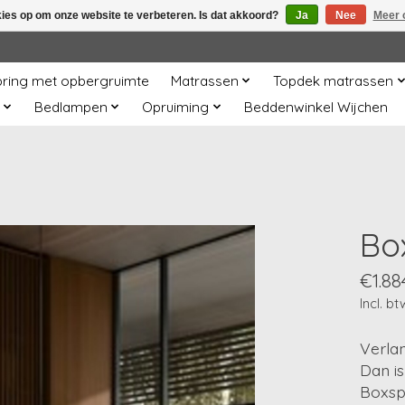
kies op om onze website te verbeteren. Is dat akkoord?
Ja
Nee
Meer 
ring met opbergruimte
Matrassen
Topdek matrassen
Bedlampen
Opruiming
Beddenwinkel Wijchen
Bo
€1.88
Incl. bt
Verla
Dan i
Boxsp