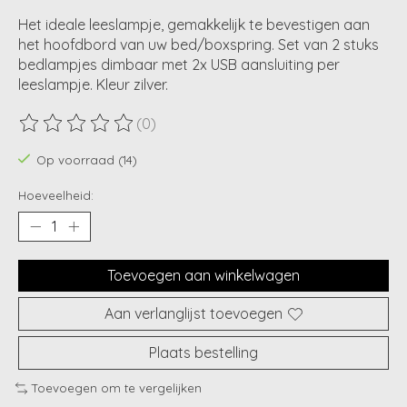
Het ideale leeslampje, gemakkelijk te bevestigen aan
het hoofdbord van uw bed/boxspring. Set van 2 stuks
bedlampjes dimbaar met 2x USB aansluiting per
leeslampje. Kleur zilver.
(0)
De beoordeling van dit product is
0
van de 5
Op voorraad (14)
Hoeveelheid:
Toevoegen aan winkelwagen
Aan verlanglijst toevoegen
Plaats bestelling
Toevoegen om te vergelijken