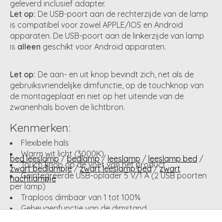
geleverd inclusief adapter.
Let op:
De USB-poort aan de rechterzijde van de lamp
is compatibel voor zowel APPLE/IOS en Android
apparaten. De USB-poort aan de linkerzijde van lamp
is
alleen
geschikt voor Android apparaten.
Let op:
De aan- en uit knop bevindt zich, net als de
gebruiksvriendelijke dimfunctie, op de touchknop van
de montageplaat en niet op het uiteinde van de
zwanenhals boven de lichtbron.
Kenmerken:
Flexibele hals
Warm wit licht (3000K)
bed leeslamp
/
bedlamp
/
leeslamp
/
leeslamp bed
/
Touch knop op de voet van het product
zwart bedlampje
/
zwart leeslamp bed
/
zwart
Geïntegreerde USB-oplader 5 V/1 A (2 USB poorten
nachtlampje
per lamp)
Traploos dimbaar van 1 tot 100%
Geheugenfunctie van de dimstand
Ingebouwde LEDs met zeer lange levensduur