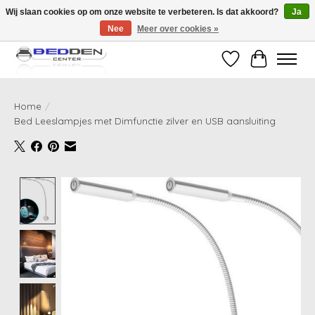
Wij slaan cookies op om onze website te verbeteren. Is dat akkoord?
Ja
Nee
Meer over cookies »
Standaard matrassen binnen 24 uur gratis geleverd!
Verlanglijst
Winkelwag
Home
/
Bed Leeslampjes met Dimfunctie zilver en USB aansluiting
Product image slideshow Items