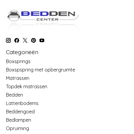
Levensduur van 50.000 uur
Gemakkelijke montage met mogelijkheid om
aansluitsnoer weg te werken
Inhoud verpakking:
2 Bed leeslampjes - zilver
1 Adapter 12V met aansluitsnoer van 400cm
Categorieën
Set schroefjes
Boxsprings
Boxspspring met opbergruimte
Matrassen
Topdek matrassen
Bedden
Lattenbodems
Beddengoed
Bedlampen
Opruiming