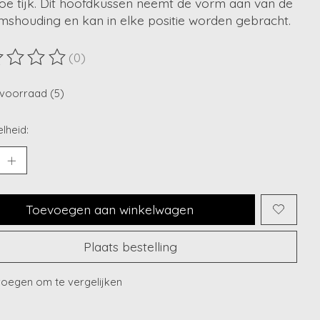
e tijk. Dit hoofdkussen neemt de vorm aan van de
mshouding en kan in elke positie worden gebracht.
(0)
ordeling van dit product is
0
van de 5
voorraad (5)
lheid:
Toevoegen aan winkelwagen
Plaats bestelling
oegen om te vergelijken