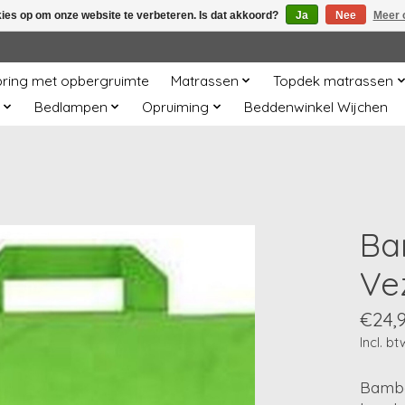
kies op om onze website te verbeteren. Is dat akkoord?
Ja
Nee
Meer 
ring met opbergruimte
Matrassen
Topdek matrassen
Bedlampen
Opruiming
Beddenwinkel Wijchen
Ba
Ve
€24,
Incl. bt
Bambo