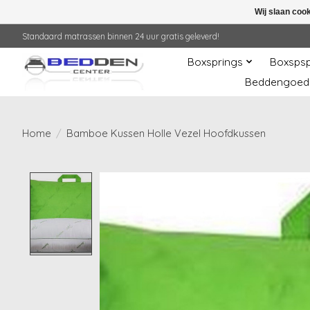
Wij slaan coo
Standaard matrassen binnen 24 uur gratis geleverd!
Boxsprings
Boxspsp
Beddengoed
Home
/
Bamboe Kussen Holle Vezel Hoofdkussen
Product image slideshow Items