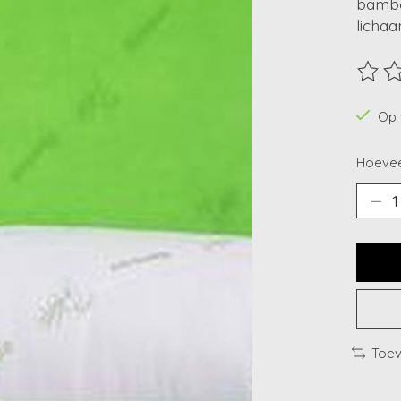
bambo
lichaa
De beo
Op 
Hoevee
Toev